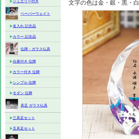
ジュエリー付き
文字の色は金・銀・黒・
ペーパーウェイト
名入れ 記念品
カラー 記念品
位牌・ガラス仏具
台座付き 位牌
カラー付き 位牌
シンプル 位牌
モダン 位牌
具足 ガラス仏具
三具足セット
五具足セット