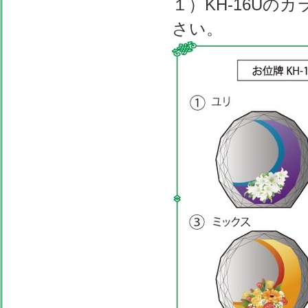
１）KH-16Uの
さい。