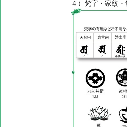
４）梵字・家紋・