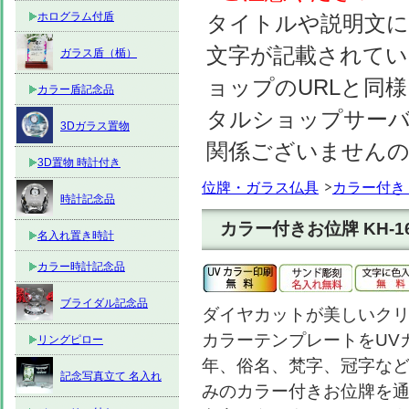
ホログラム付盾
タイトルや説明文に
文字が記載されて
ガラス盾（楯）
ョップのURLと同様
カラー盾記念品
タルショップサーバーのhtt
3Dガラス置物
関係ございません
3D置物 時計付き
位牌・ガラス仏具
カラー付き
時計記念品
カラー付きお位牌 KH-16
名入れ置き時計
カラー時計記念品
ブライダル記念品
ダイヤカットが美しいク
カラーテンプレートをUV
リングピロー
年、俗名、梵字、冠字な
記念写真立て 名入れ
みのカラー付きお位牌を通