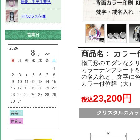
骨壷・手元供養品
３Dガラス仏像
営業日
商品名：
カラー付
楕円形のモダンなク
カラーテンプレートを
の名入れと、文字に
カラー付位牌（大）
23,200円
税込
クリスタルのカラー