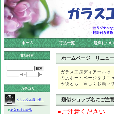
オリジナルな
時計付き置物
ホーム
商品一覧
送料につい
商品検索
ホームページ リニュ
ガラス工房ディアールは、
円～
円
の度ホームページをリニ
今後とも、宜しくお願い
カテゴリ
類似ショップ名にご注意!
クリスタル盾（楯）
名入れ盾記念品
●ご注意ください