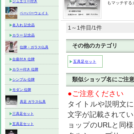
ジュエリー付き
もマッチする
ペーパーウェイト
名入れ 記念品
1～1件目/1件
カラー 記念品
その他のカテゴリ
位牌・ガラス仏具
台座付き 位牌
五具足セット
カラー付き 位牌
類似ショップ名にご注意!
シンプル 位牌
モダン 位牌
●ご注意ください
具足 ガラス仏具
タイトルや説明文に
文字が記載されて
三具足セット
ョップのURLと同様
五具足セット