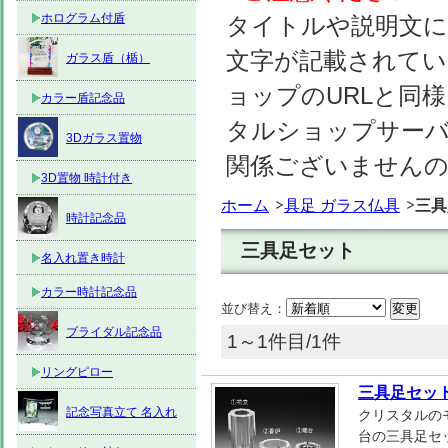
ホログラム付盾
タイトルや説明文に
文字が記載されて
ガラス盾（楯）
ョップのURLと同様
カラー盾記念品
タルショップサーバーのhtt
3Dガラス置物
関係ございません
3D置物 時計付き
ホーム
具足 ガラス仏具
三具
時計記念品
三具足セット
名入れ置き時計
カラー時計記念品
並び替え：
ブライダル記念品
1～1件目/1件
リングピロー
三具足セット
記念写真立て 名入れ
クリスタルの
台の三具足セ