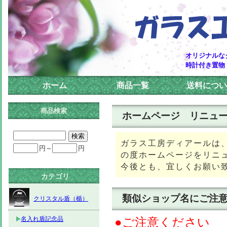
オリジナルな
時計付き置物
ホーム
商品一覧
送料につい
商品検索
ホームページ リニュ
ガラス工房ディアールは、
円～
円
の度ホームページをリニ
今後とも、宜しくお願い
カテゴリ
類似ショップ名にご注意!
クリスタル盾（楯）
名入れ盾記念品
●ご注意ください