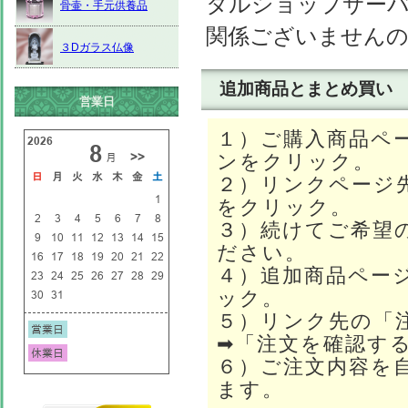
タルショップサーバーのhtt
骨壷・手元供養品
関係ございません
３Dガラス仏像
追加商品とまとめ買い
営業日
１）ご購入商品ペ
ンをクリック。
２）リンクページ
をクリック。
３）続けてご希望
ださい。
４）追加商品ペー
ック。
５）リンク先の「
➡「注文を確認す
６）ご注文内容を
ます。